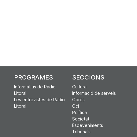
PROGRAMES
SECCIONS
Informatius de Ràdio
Cultura
Litoral
Informació de serveis
Les entrevistes de Ràdio
Obres
Litoral
Oci
Política
Societat
Esdeveniments
Tribunals