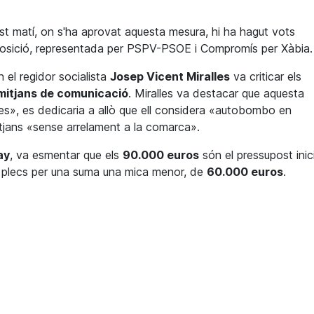
t matí, on s'ha aprovat aquesta mesura, hi ha hagut vots
l'oposició, representada per PSPV-PSOE i Compromís per Xàbia.
 el regidor socialista
Josep Vicent Miralles
va criticar els
 mitjans de comunicació
. Miralles va destacar que aquesta
mes», es dedicaria a allò que ell considera «autobombo en
mitjans «sense arrelament a la comarca».
ay
, va esmentar que els
90.000 euros
són el pressupost inici
s plecs per una suma una mica menor, de
60.000 euros
.