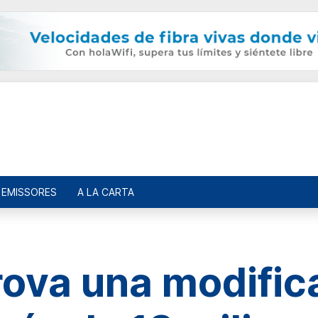
EMISSORES
A LA CARTA
rova una modific