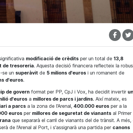
ignificativa
modificació de crèdits
per un total de
13,8
 de tresoreria
. Aquesta decisió financera reflecteix la robu
t-se un
superàvit
de
5 milions d'euros
i un romanent de
ns d'euros
.
ip de govern
format per PP, CpJ i Vox, ha decidit invertir
u
ilió d'euros
a
millores de parcs i jardins
. Així mateix, es
iari a parcs
a la zona de l'Arenal,
400.000 euros
per a la
000 euros
per
millores de seguretat de vianants
al Primer
rana
que separarà el carril de vianants del de trànsit. A més,
serà de l'Arenal al Port, i s'assignarà una partida per
canons