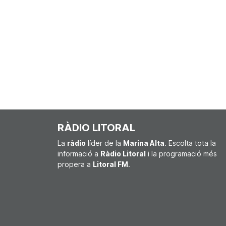
RÀDIO LITORAL
La
ràdio
líder de la
Marina Alta
. Escolta tota la
informació a
Ràdio Litoral
i la programació més
propera a
Litoral FM
.