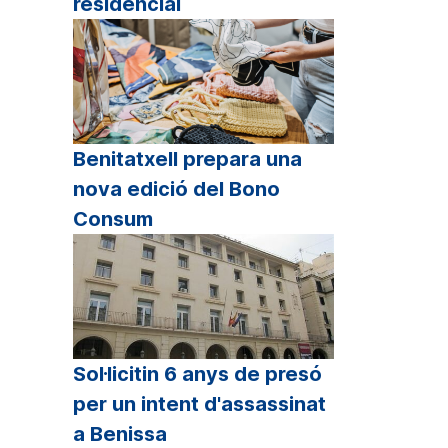
residencial
Benitatxell prepara una
nova edició del Bono
Consum
Sol·licitin 6 anys de presó
per un intent d'assassinat
a Benissa