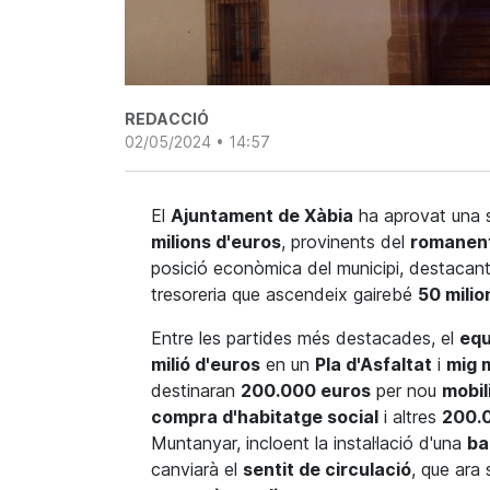
REDACCIÓ
02/05/2024 • 14:57
El
Ajuntament de Xàbia
ha aprovat una s
milions d'euros
, provinents del
romanent
posició econòmica del municipi, destacan
tresoreria que ascendeix gairebé
50 milio
Entre les partides més destacades, el
equ
milió d'euros
en un
Pla d'Asfaltat
i
mig m
destinaran
200.000 euros
per nou
mobil
compra d'habitatge social
i altres
200.
Muntanyar, incloent la instal·lació d'una
ba
canviarà el
sentit de circulació
, que ara 