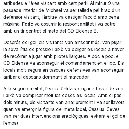
arribades a l'àrea visitant amb cert perill. Al minut 9 una
passada interior de Michael va ser tallada pel braç d'un
defensor visitant, l'àrbitre va castigar l'acció amb pena
màxima.
Fede
va assumir la responsabilitat i va batre
amb un tir centrat al meta del CD Eldense B.
Després del gol, els visitants van arriscar més, van pujar
la seva línia de pressió i això va obligar els locals a haver
de recórrer a jugar amb pilotes llargues. A poc a poc, el
CD Eldense va aconseguir el comandament en el joc. Els
locals molt segurs en tasques defensives van aconseguir
arribar al descans dominant al marcador.
A la segona meitat, l'equip d'Elda va jugar a favor de vent
i això va complicar molt les coses als locals. Amb el pas
dels minuts, els visitants van anar prement i va ser llavors
quan va emergir la figura del meta local, Cassius. Seves
van ser dues intervencions antològiques, evitant el gol de
l'empat.