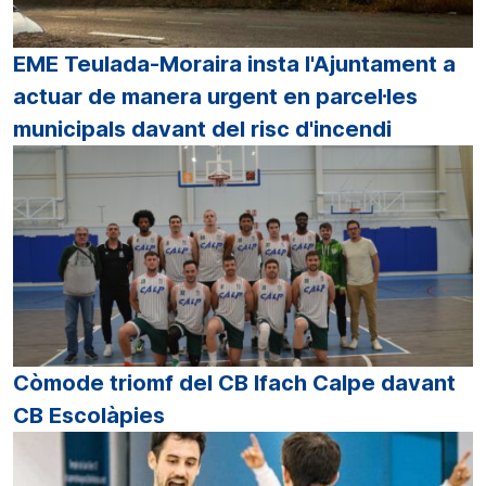
EME Teulada-Moraira insta l'Ajuntament a
actuar de manera urgent en parcel·les
municipals davant del risc d'incendi
Còmode triomf del CB Ifach Calpe davant
CB Escolàpies