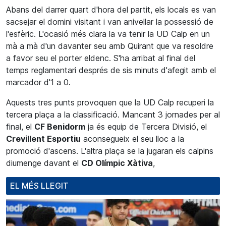
Abans del darrer quart d'hora del partit, els locals es van
sacsejar el domini visitant i van anivellar la possessió de
l'esfèric. L'ocasió més clara la va tenir la UD Calp en un
mà a mà d'un davanter seu amb Quirant que va resoldre
a favor seu el porter eldenc. S'ha arribat al final del
temps reglamentari després de sis minuts d'afegit amb el
marcador d'1 a 0.
Aquests tres punts provoquen que la UD Calp recuperi la
tercera plaça a la classificació. Mancant 3 jornades per al
final, el
CF Benidorm
ja és equip de Tercera Divisió, el
Crevillent Esportiu
aconsegueix el seu lloc a la
promoció d'ascens. L'altra plaça se la jugaran els calpins
diumenge davant el
CD Olímpic Xàtiva
,
EL MÉS LLEGIT