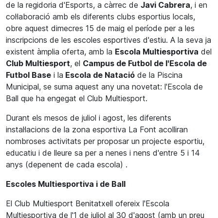
de la regidoria d'Esports, a càrrec de
Javi Cabrera
, i en
col·laboració amb els diferents clubs esportius locals,
obre aquest dimecres 15 de maig el període per a les
inscripcions de les escoles esportives d'estiu. A la seva ja
existent àmplia oferta, amb la
Escola Multiesportiva
del
Club Multiesport
, el
Campus de Futbol de l'Escola de
Futbol Base
i la
Escola de Natació
de la Piscina
Municipal, se suma aquest any una novetat: l'Escola de
Ball que ha engegat el Club Multiesport.
Durant els mesos de juliol i agost, les diferents
instal·lacions de la zona esportiva La Font acolliran
nombroses activitats per proposar un projecte esportiu,
educatiu i de lleure sa per a nenes i nens d'entre 5 i 14
anys (depenent de cada escola) .
Escoles Multiesportiva i de Ball
El Club Multiesport Benitatxell ofereix l'Escola
Multiesportiva de l'1 de juliol al 30 d'agost (amb un preu