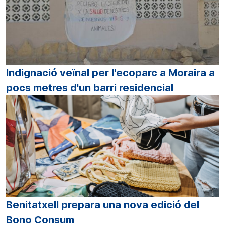
Indignació veïnal per l'ecoparc a Moraira a
pocs metres d'un barri residencial
Benitatxell prepara una nova edició del
Bono Consum