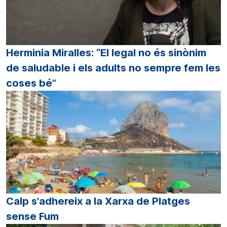
Herminia Miralles: “El legal no és sinònim
de saludable i els adults no sempre fem les
coses bé”
Calp s'adhereix a la Xarxa de Platges
sense Fum