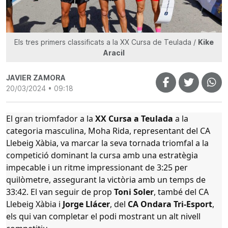
Els tres primers classificats a la XX Cursa de Teulada /
Kike
Aracil
JAVIER ZAMORA
20/03/2024 • 09:18
El gran triomfador a la
XX Cursa a Teulada
a la
categoria masculina,
Moha Rida
, representant del
CA
Llebeig Xàbia
, va marcar la seva
tornada triomfal a la
competició
dominant la cursa amb una
estratègia
impecable
i un
ritme impressionant de 3:25 per
quilòmetre
, assegurant la
victòria amb un temps de
33:42
. El van seguir de prop
Toni Soler
, també del CA
Llebeig Xàbia i
Jorge Llácer
, del
CA Ondara Tri-Esport
,
els qui van completar el podi mostrant un alt nivell