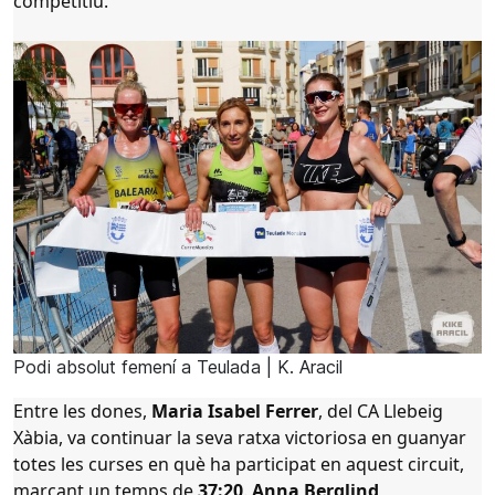
competitiu.
Podi absolut femení a Teulada | K. Aracil
Entre les dones,
Maria Isabel Ferrer
, del
CA Llebeig
Xàbia
, va continuar la seva
ratxa victoriosa en guanyar
totes les curses
en què ha participat en aquest circuit,
marcant un
temps de
37:20
.
Anna Berglind