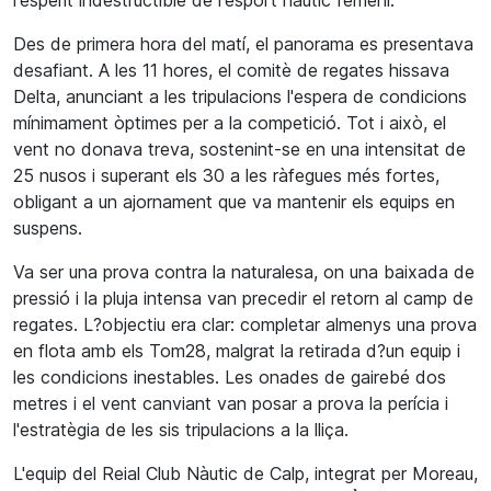
l'esperit indestructible de l'esport nàutic femení.
Des de primera hora del matí, el panorama es presentava
desafiant. A les 11 hores, el comitè de regates hissava
Delta, anunciant a les tripulacions l'espera de condicions
mínimament òptimes per a la competició. Tot i això, el
vent no donava treva, sostenint-se en una intensitat de
25 nusos i superant els 30 a les ràfegues més fortes,
obligant a un ajornament que va mantenir els equips en
suspens.
Va ser una prova contra la naturalesa, on una baixada de
pressió i la pluja intensa van precedir el retorn al camp de
regates. L?objectiu era clar: completar almenys una prova
en flota amb els Tom28, malgrat la retirada d?un equip i
les condicions inestables. Les onades de gairebé dos
metres i el vent canviant van posar a prova la perícia i
l'estratègia de les sis tripulacions a la lliça.
L'equip del Reial Club Nàutic de Calp, integrat per Moreau,