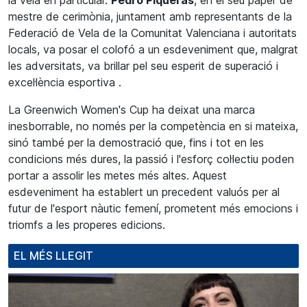
la vela en particular.
Pedro Piqueras
, en el seu paper de
mestre de cerimònia, juntament amb representants de la
Federació de Vela de la Comunitat Valenciana i autoritats
locals, va posar el colofó a un esdeveniment que, malgrat
les adversitats, va brillar pel seu esperit de superació i
excel·lència esportiva .
La Greenwich Women's Cup ha deixat una marca
inesborrable, no només per la competència en si mateixa,
sinó també per la demostració que, fins i tot en les
condicions més dures, la passió i l'esforç col·lectiu poden
portar a assolir les metes més altes. Aquest
esdeveniment ha establert un precedent valuós per al
futur de l'esport nàutic femení, prometent més emocions i
triomfs a les properes edicions.
EL MÉS LLEGIT