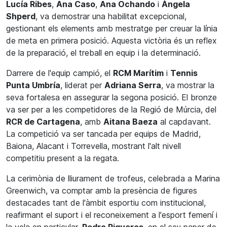
Lucía Ribes
,
Ana Caso
,
Ana Ochando
i
Àngela
Shperd
, va demostrar una habilitat excepcional,
gestionant els elements amb mestratge per creuar la línia
de meta en primera posició. Aquesta victòria és un reflex
de la preparació, el treball en equip i la determinació.
Darrere de l'equip campió, el
RCM Marítim
i
Tennis
Punta Umbría
, liderat per
Adriana Serra
, va mostrar la
seva fortalesa en assegurar la segona posició. El bronze
va ser per a les competidores de la Regió de Múrcia, del
RCR de Cartagena
, amb
Aitana Baeza
al capdavant.
La competició va ser tancada per equips de Madrid,
Baiona, Alacant i Torrevella, mostrant l'alt nivell
competitiu present a la regata.
La cerimònia de lliurament de trofeus, celebrada a Marina
Greenwich, va comptar amb la presència de figures
destacades tant de l'àmbit esportiu com institucional,
reafirmant el suport i el reconeixement a l'esport femení i