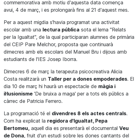
commemorativa amb motiu d'aquesta data comença
avui, 4 de març, i es prolongarà fins al 21 d'aquest mes.
Per a aquest migdia s'havia programat una activitat
escolar amb una
lectura pública
sota el lema "Relats
per la Igualtat", de la qual participaran alumnes de primària
del CEIP Pare Melchor, proposta que continuarà
dimecres amb els escolars del Manuel Bru i dijous amb
estudiants de l'IES Josep Iborra.
Dimecres 6 de març la terapeuta psicocreativa Alicia
Costa realitzarà un
Taller per a dones empoderades
. El
dia 10 de març hi haurà un espectacle de
màgia i
il·lusionisme
'De bruixa a maga' per a tots els públics a
càrrec de Patricia Ferrero.
La programació té el
divendres 8 els actes centrals
.
Com ha explicat la
regidora d'Igualtat, Pepa
Bertomeu,
aquell dia es presentarà el documental
Veu
de Dona
, fruit d'un estudi sobre les dones cantants del