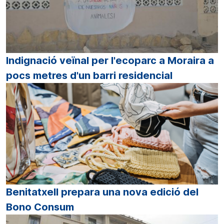
Indignació veïnal per l'ecoparc a Moraira a
pocs metres d'un barri residencial
Benitatxell prepara una nova edició del
Bono Consum