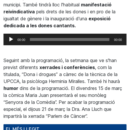
municipi. També tindrà lloc l'habitual
manifestació
reivindicativa
pels drets de les dones i en pro de la
igualtat de gènere i la inauguració d'una
exposició
dedicada a les dones cantants.
Reproductor
00:00
00:00
d'àudio
Seguint amb la programació, la setmana que ve s'han
previst diferents
xerrades i conferències
, com la
titulada, “Dona i drogues” a càrrec de la tècnica de la
UPCCA, la psicòloga Herminia Miralles. També hi haurà
humor
dins de la programació. El divendres 15 de març
la còmica Maria Juan presentarà el seu monòleg
“Senyora de la Comèdia”. Per acabar la programació
especial, el dijous 21 de març la Dra. Ana Lluch que
impartirà la xerrada “Parlem de Càncer”.
EL MÉS LLEGIT