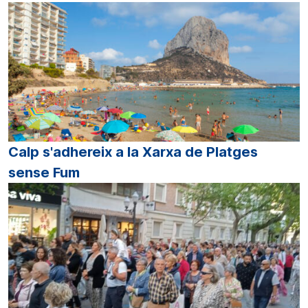
Calp s'adhereix a la Xarxa de Platges
sense Fum