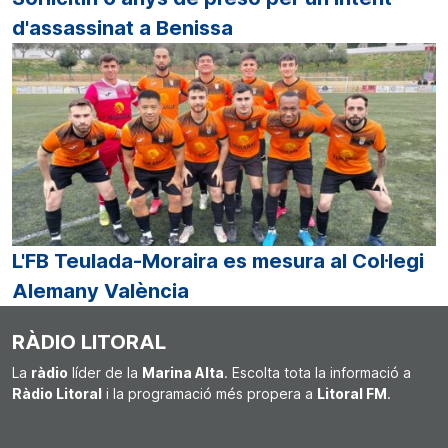
d'assassinat a Benissa
L'FB Teulada-Moraira es mesura al Col·legi
Alemany València
RÀDIO LITORAL
La
ràdio
líder de la
Marina Alta
. Escolta tota la informació a
Ràdio Litoral
i la programació més propera a
Litoral FM
.