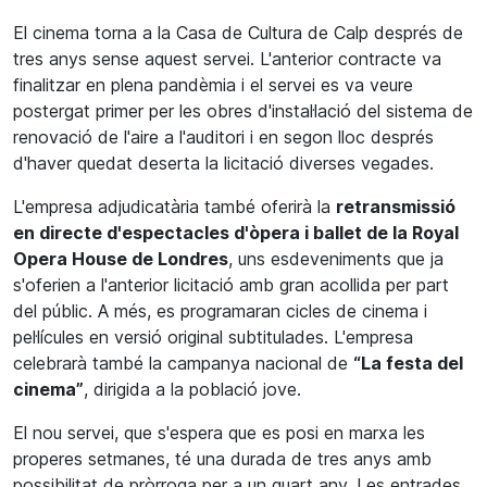
El cinema torna a la Casa de Cultura de Calp després de
tres anys sense aquest servei. L'anterior contracte va
finalitzar en plena pandèmia i el servei es va veure
postergat primer per les obres d'instal·lació del sistema de
renovació de l'aire a l'auditori i en segon lloc després
d'haver quedat deserta la licitació diverses vegades.
L'empresa adjudicatària també oferirà la
retransmissió
en directe d'espectacles d'òpera i ballet de la Royal
Opera House de Londres
, uns esdeveniments que ja
s'oferien a l'anterior licitació amb gran acollida per part
del públic. A més, es programaran cicles de cinema i
pel·lícules en versió original subtitulades. L'empresa
celebrarà també la campanya nacional de
“La festa del
cinema”
, dirigida a la població jove.
El nou servei, que s'espera que es posi en marxa les
properes setmanes, té una durada de tres anys amb
possibilitat de pròrroga per a un quart any. Les entrades