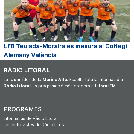
L'FB Teulada-Moraira es mesura al Col·legi
Alemany València
RÀDIO LITORAL
La
ràdio
líder de la
Marina Alta
. Escolta tota la informació a
Ràdio Litoral
i la programació més propera a
Litoral FM
.
PROGRAMES
Informatius de Ràdio Litoral
Les entrevistes de Ràdio Litoral