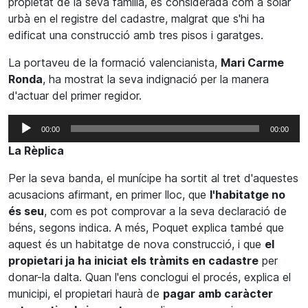
propietat de la seva família, és considerada com a solar
urbà en el registre del cadastre, malgrat que s'hi ha
edificat una construcció amb tres pisos i garatges.
La portaveu de la formació valencianista,
Mari Carme
Ronda
, ha mostrat la seva indignació per la manera
d'actuar del primer regidor.
Reproductor
00:00
00:00
d'àudio
La Rèplica
Per la seva banda, el munícipe ha sortit al tret d'aquestes
acusacions afirmant, en primer lloc, que
l'habitatge no
és seu
, com es pot comprovar a la seva declaració de
béns, segons indica. A més, Poquet explica també que
aquest és un habitatge de nova construcció, i que
el
propietari ja ha iniciat els tràmits en cadastre
per
donar-la dalta. Quan l'ens conclogui el procés, explica el
municipi, el propietari haurà de
pagar amb caràcter