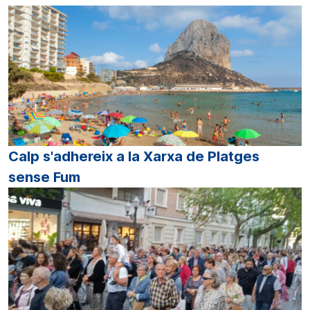
Calp s'adhereix a la Xarxa de Platges
sense Fum