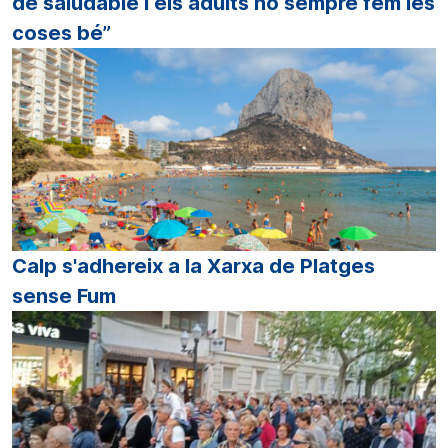
de saludable i els adults no sempre fem les
coses bé”
Calp s'adhereix a la Xarxa de Platges
sense Fum