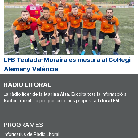
L'FB Teulada-Moraira es mesura al Col·legi
Alemany València
RÀDIO LITORAL
La
ràdio
líder de la
Marina Alta
. Escolta tota la informació a
Ràdio Litoral
i la programació més propera a
Litoral FM
.
PROGRAMES
Informatius de Ràdio Litoral