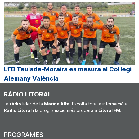
L'FB Teulada-Moraira es mesura al Col·legi
Alemany València
RÀDIO LITORAL
La
ràdio
líder de la
Marina Alta
. Escolta tota la informació a
Ràdio Litoral
i la programació més propera a
Litoral FM
.
PROGRAMES