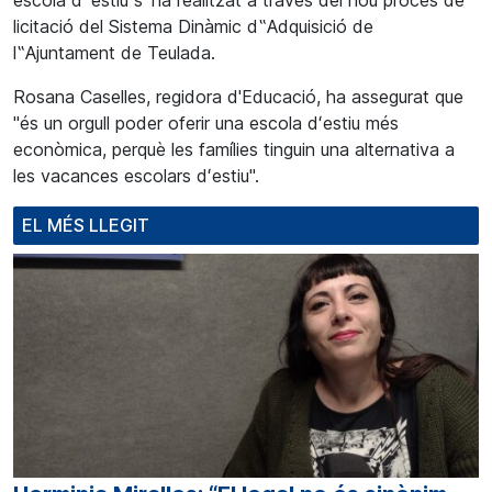
escola d‟estiu s‟ha realitzat a través del nou procés de
licitació del Sistema Dinàmic d‟Adquisició de
l‟Ajuntament de Teulada.
Rosana Caselles, regidora d'Educació, ha assegurat que
"és un orgull poder oferir una escola dʻestiu més
econòmica, perquè les famílies tinguin una alternativa a
les vacances escolars dʻestiu".
EL MÉS LLEGIT