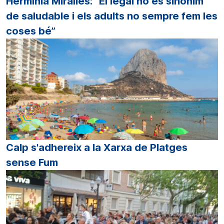
Herminia Miralles: “El legal no és sinònim
de saludable i els adults no sempre fem les
coses bé”
Calp s'adhereix a la Xarxa de Platges
sense Fum