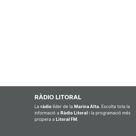
RÀDIO LITORAL
La
ràdio
líder de la
Marina Alta
. Escolta tota la
informació a
Ràdio Litoral
i la programació més
propera a
Litoral FM
.