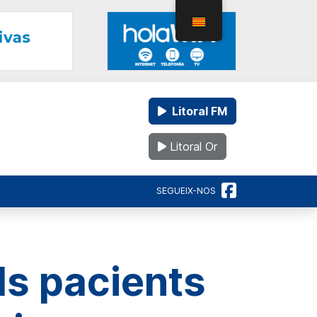
Litoral FM
Litoral Or
SEGUEIX-NOS
els pacients