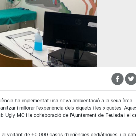
 València ha implementat una nova ambientació a la seua àrea
itzar i millorar l'experiència dels xiquets i les xiquetes. Aque
ub Ugly MC i la col·laboració de l'Ajuntament de Teulada i el c
 al voltant de 60.000 casos d'urgències pediàtriques, i la pat