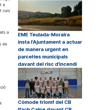
t a
t curs
ats a
EME Teulada-Moraira
insta l'Ajuntament a actuar
ts de
de manera urgent en
parcel·les municipals
davant del risc d'incendi
nció
Còmode triomf del CB
s
Ifach Calpe davant CB