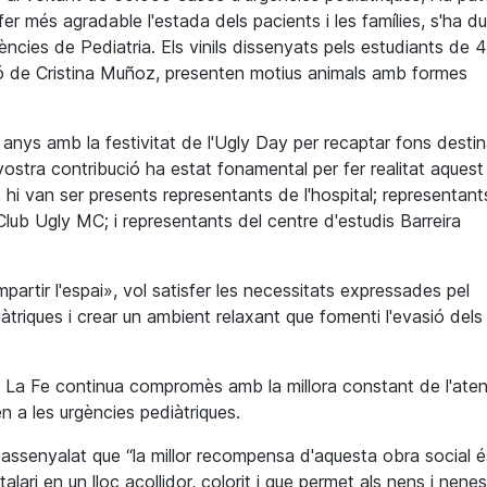
er més agradable l'estada dels pacients i les famílies, s'ha du
ncies de Pediatria. Els vinils dissenyats pels estudiants de 4
ció de Cristina Muñoz, presenten motius animals amb formes
anys amb la festivitat de l'Ugly Day per recaptar fons destin
a vostra contribució ha estat fonamental per fer realitat aquest
, hi van ser presents representants de l'hospital; representan
lub Ugly MC; i representants del centre d'estudis Barreira
rtir l'espai», vol satisfer les necessitats expressades pel
iàtriques i crear un ambient relaxant que fomenti l'evasió dels
al La Fe continua compromès amb la millora constant de l'ate
 a les urgències pediàtriques.
a assenyalat que “la millor recompensa d'aquesta obra social é
lari en un lloc acollidor, colorit i que permet als nens i nenes