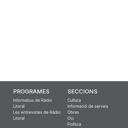
PROGRAMES
SECCIONS
Informatius de Ràdio
Cultura
Litoral
Informació de serveis
Les entrevistes de Ràdio
Obres
Litoral
Oci
Política