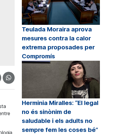
Teulada Moraira aprova
mesures contra la calor
extrema proposades per
Compromís
Herminia Miralles: “El legal
sta
no és sinònim de
entre
saludable i els adults no
sempre fem les coses bé”
ologia