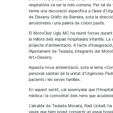
respiratòria va ser la més comuna. Per tal de f
terme una decoració específica a l'àrea d'Urgè
de Disseny Gràfic de Barreira, sota la direc
arrodonides i una paleta de colors pastís.
El MotoClub Ugly MC ha reunit forces durant 
la millora dels espais hospitalaris infantils. L
projecte d'ambientació. A l'acte d'inauguració
l'Ajuntament de Teulada; integrants del MotoC
Art+Disseny.
Aquesta nova ambientació, sota el lema «Compa
personal sanitari de la unitat d'Urgències Ped
pacients i les seves famílies.
En aquest sentit, cal assenyalar que l'Hospit
mèdica i la comoditat dels nens que acudeixen
L'alcalde de Teulada Moraira, Raúl Llobell, h
veure que hem pogut convertir un espai hospita