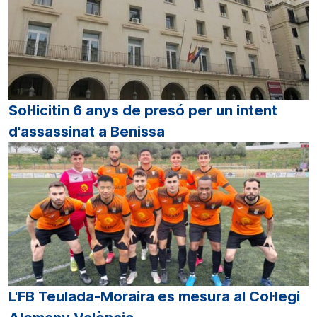
Sol·licitin 6 anys de presó per un intent
d'assassinat a Benissa
L'FB Teulada-Moraira es mesura al Col·legi