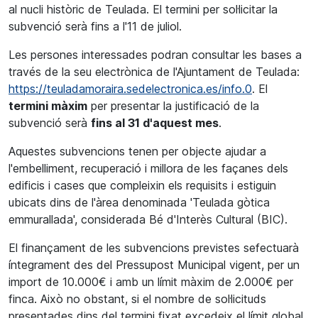
al nucli històric de Teulada. El termini per sol·licitar la
subvenció serà fins a l'11 de juliol.
Les persones interessades podran consultar les bases a
través de la seu electrònica de l'Ajuntament de Teulada:
https://teuladamoraira.sedelectronica.es/info.0
. El
termini màxim
per presentar la justificació de la
subvenció serà
fins al 31 d'aquest mes
.
Aquestes subvencions tenen per objecte ajudar a
l'embelliment, recuperació i millora de les façanes dels
edificis i cases que compleixin els requisits i estiguin
ubicats dins de l'àrea denominada 'Teulada gòtica
emmurallada', considerada Bé d'Interès Cultural (BIC).
El finançament de les subvencions previstes sefectuarà
íntegrament des del Pressupost Municipal vigent, per un
import de 10.000€ i amb un límit màxim de 2.000€ per
finca. Això no obstant, si el nombre de sol·licituds
presentades dins del termini fixat excedeix el límit global,