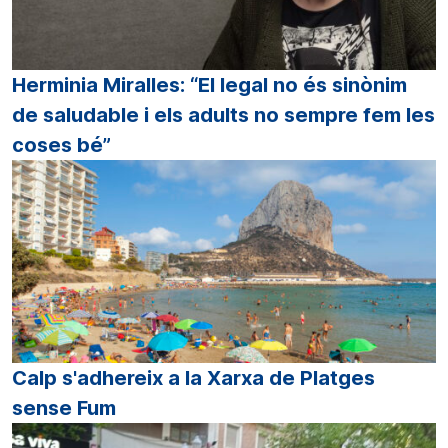
Herminia Miralles: “El legal no és sinònim
de saludable i els adults no sempre fem les
coses bé”
Calp s'adhereix a la Xarxa de Platges
sense Fum