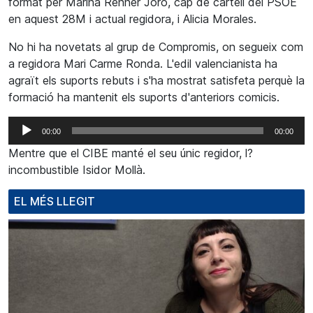
format per Marina Renner Joro, cap de cartell del PSOE
en aquest 28M i actual regidora, i Alicia Morales.
No hi ha novetats al grup de Compromis, on segueix com
a regidora Mari Carme Ronda. L'edil valencianista ha
agraït els suports rebuts i s'ha mostrat satisfeta perquè la
formació ha mantenit els suports d'anteriors comicis.
Reproductor
00:00
00:00
d'àudio
Mentre que el CIBE manté el seu únic regidor, l?
incombustible Isidor Mollà.
EL MÉS LLEGIT