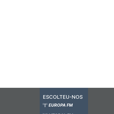
r evitar disbarats com la renovació del TRAM a la Marina Alta
io en la Generalitat para evitar disparates como la renovaci
ESCOLTEU-NOS
EUROPA FM