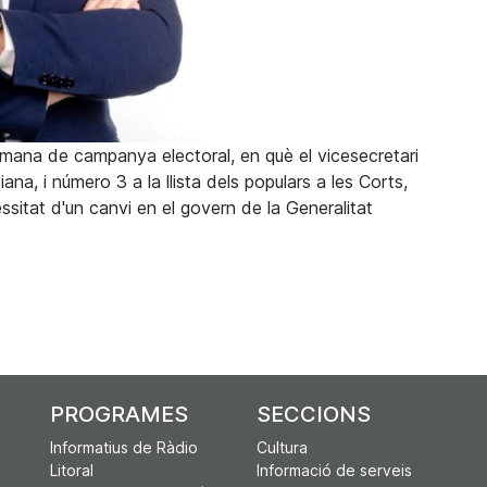
tmana de campanya electoral, en què el vicesecretari
na, i número 3 a la llista dels populars a les Corts,
ssitat d'un canvi en el govern de la Generalitat
 Juanfran Pérez Llorca, advoca pel canvi a la Generalitat pe
º 3 PP a Les Corts, Juanfran Pérez Llorca, aboga por el camb
PROGRAMES
SECCIONS
Informatius de Ràdio
Cultura
Litoral
Informació de serveis