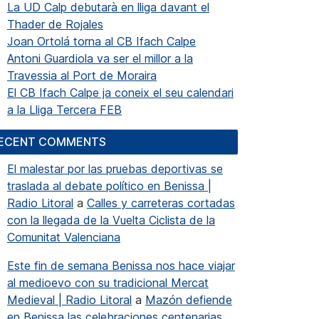
La UD Calp debutarà en lliga davant el
Thader de Rojales
Joan Ortolá torna al CB Ifach Calpe
Antoni Guardiola va ser el millor a la
Travessia al Port de Moraira
El CB Ifach Calpe ja coneix el seu calendari
a la Lliga Tercera FEB
ECENT COMMENTS
El malestar por las pruebas deportivas se
traslada al debate político en Benissa |
Radio Litoral
a
Calles y carreteras cortadas
con la llegada de la Vuelta Ciclista de la
Comunitat Valenciana
Este fin de semana Benissa nos hace viajar
al medioevo con su tradicional Mercat
Medieval | Radio Litoral
a
Mazón defiende
en Benissa las celebraciones centenarias