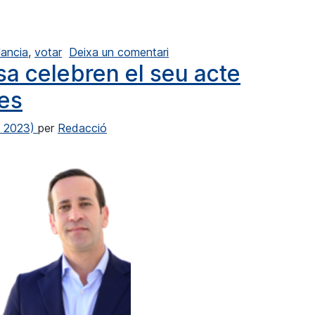
bulància per als veïns que necessitin ajuda per anar a les u
a Calp contará con una ambu
ancia
,
votar
Deixa un comentari
sa celebren el seu acte
res
e 2023)
per
Redacció