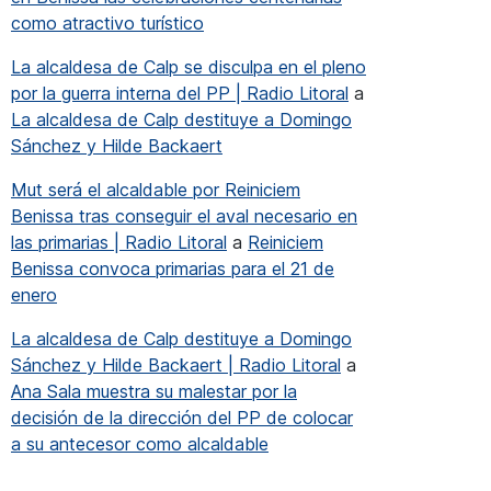
como atractivo turístico
rnes
La alcaldesa de Calp se disculpa en el pleno
lancia para los vecinos que necesiten ayuda para acudir a l
por la guerra interna del PP | Radio Litoral
a
La alcaldesa de Calp destituye a Domingo
Sánchez y Hilde Backaert
Mut será el alcaldable por Reiniciem
Benissa tras conseguir el aval necesario en
las primarias | Radio Litoral
a
Reiniciem
Benissa convoca primarias para el 21 de
enero
La alcaldesa de Calp destituye a Domingo
Sánchez y Hilde Backaert | Radio Litoral
a
Ana Sala muestra su malestar por la
decisión de la dirección del PP de colocar
a su antecesor como alcaldable