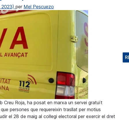
e 2023)
per
Mel Pescuezo
R
b Creu Roja, ha posat en marxa un servei gratuït
r que persones que requereixin trasllat per motius
dir el 28 de maig al col·legi electoral per exercir el dret