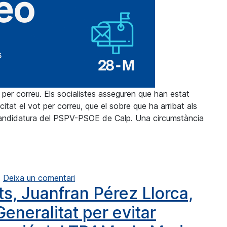
 per correu. Els socialistes asseguren que han estat
citat el vot per correu, que el sobre que ha arribat als
 candidatura del PSPV-PSOE de Calp. Una circumstància
uncien irregularitats en el vot per correu
a Los socialistas calpinos denuncian irre
Deixa un comentari
ts, Juanfran Pérez Llorca,
Generalitat per evitar