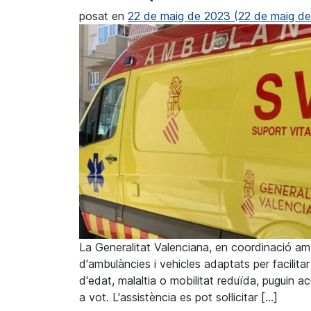
posat en
22 de maig de 2023
(22 de maig d
La Generalitat Valenciana, en coordinació am
d'ambulàncies i vehicles adaptats per facilita
d'edat, malaltia o mobilitat reduïda, puguin acu
a vot. L'assistència es pot sol·licitar […]