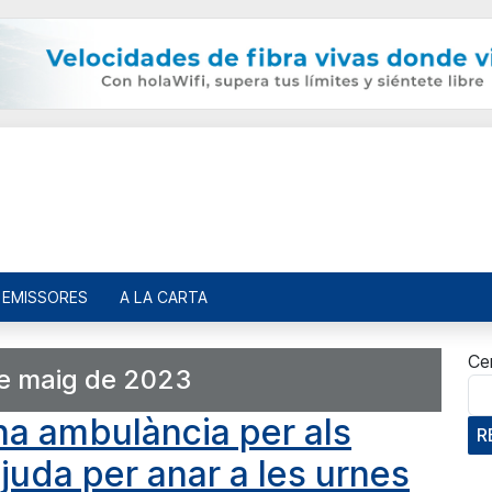
EMISSORES
A LA CARTA
Ce
e maig de 2023
a ambulància per als
R
juda per anar a les urnes