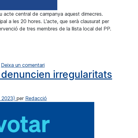
eu acte central de campanya aquest dimecres.
al a les 20 hores. L'acte, que serà clausurat per
venció de tres membres de la llista local del PP.
elebren el seu acte central aquest dimecres
a Los populares de Benissa celebran su a
Deixa un comentari
s denuncien irregularitats
e 2023)
per
Redacció