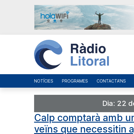
NOTÍCIES
PROGRAMES
CONTACTA'NS
Dia:
22 d
Calp comptarà amb un
veïns que necessitin a