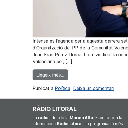
Intensa és l'agenda per a aquesta darrera se
d'Organització del PP de la Comunitat Valencia
Juan Fran Pérez Llorca, ha reivindicat la nece
Valenciana per, […]
from El núm. 3 PP a les Corts,
Llegeix més…
a El n
Publicat a
Política
Deixa un comentari
RÀDIO LITORAL
La
ràdio
líder de la
Marina Alta
. Escolta tota la
informació a
Ràdio Litoral
i la programació més