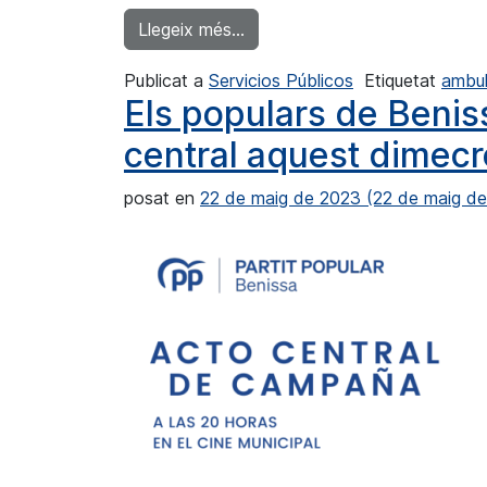
from Calp comptarà amb una am
Llegeix més…
Publicat a
Servicios Públicos
Etiquetat
ambul
Els populars de Benis
central aquest dimec
posat en
22 de maig de 2023
(22 de maig d