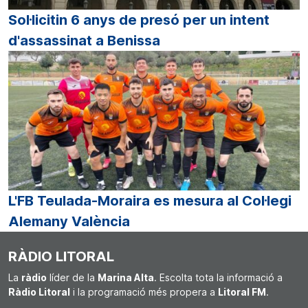
Sol·licitin 6 anys de presó per un intent
d'assassinat a Benissa
L'FB Teulada-Moraira es mesura al Col·legi
Alemany València
RÀDIO LITORAL
La
ràdio
líder de la
Marina Alta
. Escolta tota la informació a
Ràdio Litoral
i la programació més propera a
Litoral FM
.