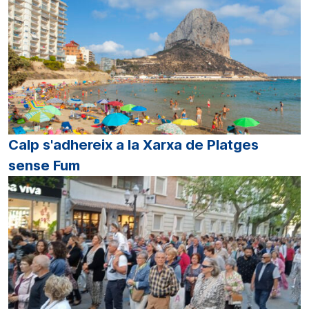
Calp s'adhereix a la Xarxa de Platges
sense Fum