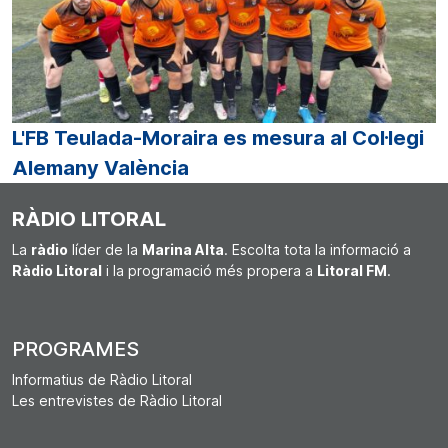
L'FB Teulada-Moraira es mesura al Col·legi
Alemany València
RÀDIO LITORAL
La
ràdio
líder de la
Marina Alta
. Escolta tota la informació a
Ràdio Litoral
i la programació més propera a
Litoral FM
.
PROGRAMES
Informatius de Ràdio Litoral
Les entrevistes de Ràdio Litoral