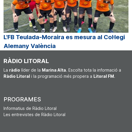
L'FB Teulada-Moraira es mesura al Col·legi
Alemany València
RÀDIO LITORAL
La
ràdio
líder de la
Marina Alta
. Escolta tota la informació a
Ràdio Litoral
i la programació més propera a
Litoral FM
.
PROGRAMES
Informatius de Ràdio Litoral
Les entrevistes de Ràdio Litoral