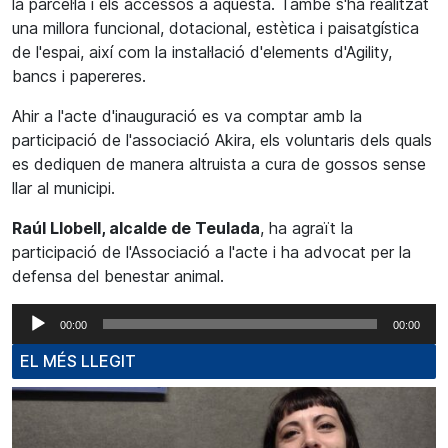
la parcel·la i els accessos a aquesta. També s'ha realitzat
una millora funcional, dotacional, estètica i paisatgística
de l'espai, així com la instal·lació d'elements d'Agility,
bancs i papereres.
Ahir a l'acte d'inauguració es va comptar amb la
participació de l'associació Akira, els voluntaris dels quals
es dediquen de manera altruista a cura de gossos sense
llar al municipi.
Raúl Llobell, alcalde de Teulada
, ha agraït la
participació de l'Associació a l'acte i ha advocat per la
defensa del benestar animal.
Reproductor
00:00
00:00
d'àudio
EL MÉS LLEGIT