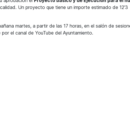
su aprobación el
Proyecto básico y de Ejecución para el n
te
ocalidad. Un proyecto que tiene un importe estimado de 12’3
de
fl
ar
añana martes, a partir de las 17 horas, en el salón de sesio
pa
se por el canal de YouTube del Ayuntamiento.
au
o
di
el
vo