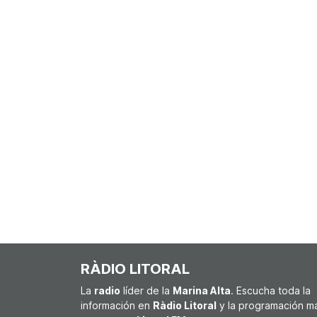
RÀDIO LITORAL
La
radio
líder de la
Marina Alta
. Escucha toda la
información en
Ràdio Litoral
y la programación m