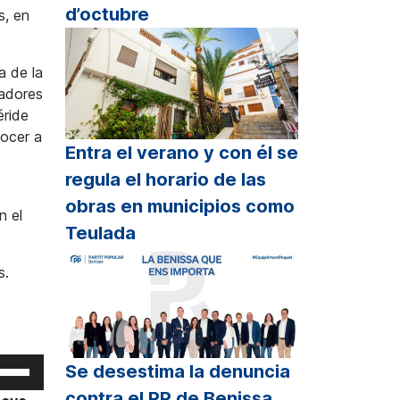
d’octubre
s, en
a de la
cadores
éride
nocer a
Entra el verano y con él se
regula el horario de las
obras en municipios como
n el
Teulada
s.
iliza
Se desestima la denuncia
s
contra el PP de Benissa