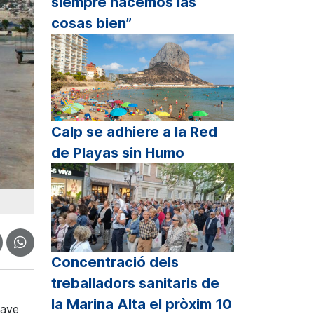
siempre hacemos las
cosas bien”
Calp se adhiere a la Red
de Playas sin Humo
Concentració dels
treballadors sanitaris de
la Marina Alta el pròxim 10
lave