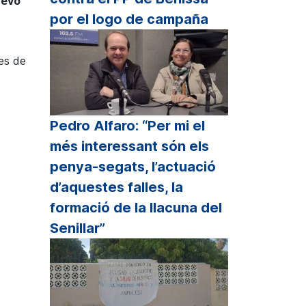
uevo
clas
por el logo de campaña
echa
riba/abajo
nes de
ra
mentar
sminuir
Pedro Alfaro: “Per mi el
més interessant són els
lumen.
penya-segats, l’actuació
d’aquestes falles, la
formació de la llacuna del
Senillar”