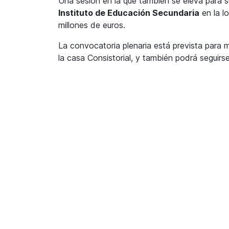
Una sesión en la que también se eleva para 
audio
Instituto de Educación Secundaria
en la l
millones de euros.
La convocatoria plenaria está prevista para m
la casa Consistorial, y también podrá seguir