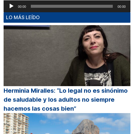
Reproductor
00:00
00:00
de
LO MÁS LEÍDO
audio
Herminia Miralles: “Lo legal no es sinónimo
de saludable y los adultos no siempre
hacemos las cosas bien”