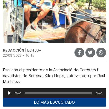
REDACCIÓN
| BENISSA
22/08/2023 • 16:15
Escucha al presidente de la Associació de Carreters i
cavallistes de Benissa, Kiko Llopis, entrevistado por Raúl
Martínez:
Reproductor
00:00
00:00
de
LO MÁS ESCUCHADO
audio