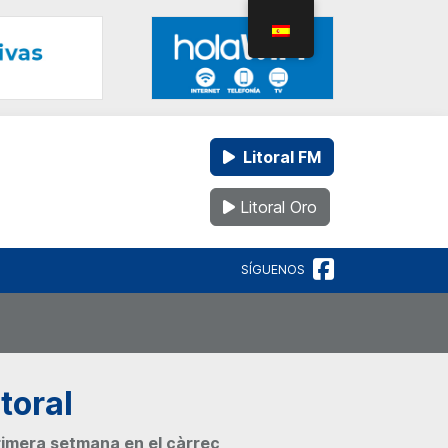
Litoral FM
Litoral Oro
SÍGUENOS
toral
primera setmana en el càrrec