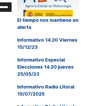
iliza
s
clas
El tiempo nos mantiene en
alerta
echa
riba/abajo
ra
Informativo 14.20 Viernes
mentar
15/12/23
sminuir
Informativo Especial
Elecciones 14.20 jueves
lumen.
25/05/23
Informativo Radio Litoral
15/07/2025