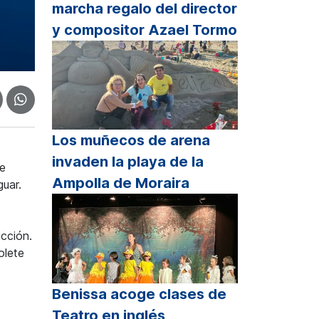
marcha regalo del director
y compositor Azael Tormo
Los muñecos de arena
invaden la playa de la
de
Ampolla de Moraira
guar.
cción.
olete
Benissa acoge clases de
Teatro en inglés