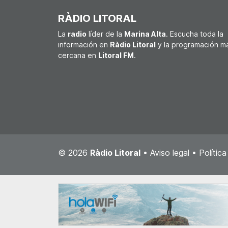
RÀDIO LITORAL
La
radio
líder de la
Marina Alta
. Escucha toda la
información en
Ràdio Litoral
y la programación m
cercana en
Litoral FM
.
© 2026
Ràdio Litoral
•
Aviso legal
•
Polític