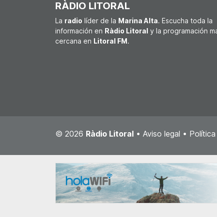
RÀDIO LITORAL
La
radio
líder de la
Marina Alta
. Escucha toda la
información en
Ràdio Litoral
y la programación m
cercana en
Litoral FM
.
© 2026
Ràdio Litoral
•
Aviso legal
•
Polític