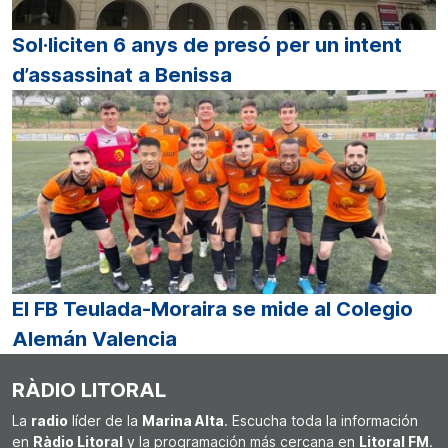
Sol·liciten 6 anys de presó per un intent
d’assassinat a Benissa
El FB Teulada-Moraira se mide al Colegio
Alemán Valencia
RÀDIO LITORAL
La
radio
líder de la
Marina Alta
. Escucha toda la información
en
Ràdio Litoral
y la programación más cercana en
Litoral FM
.