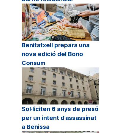
Benitatxell prepara una
nova edició del Bono
Consum
Sol·liciten 6 anys de presó
per un intent d’assassinat
a Benissa