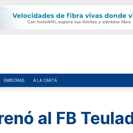
EMISORAS
A LA CARTA
renó al FB Teula