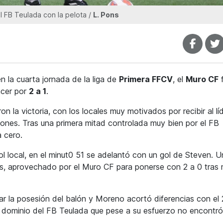
l FB Teulada con la pelota /
L. Pons
n la cuarta jornada de la liga de
Primera FFCV
, el
Muro CF
f
ncer por
2 a 1
.
 la victoria, con los locales muy motivados por recibir al líd
ones. Tras una primera mitad controlada muy bien por el FB
 cero.
ol local, en el minut0 51 se adelantó con un gol de Steven. U
os, aprovechado por el Muro CF para ponerse con 2 a 0 tras 
ar la posesión del balón y Moreno acortó diferencias con el 2
l dominio del FB Teulada que pese a su esfuerzo no encontró