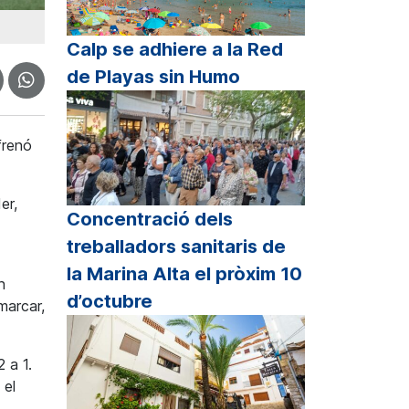
Calp se adhiere a la Red
de Playas sin Humo
renó
er,
Concentració dels
treballadors sanitaris de
la Marina Alta el pròxim 10
n
d’octubre
marcar,
 a 1.
 el