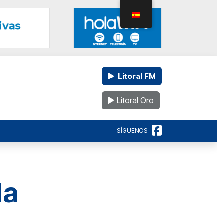
Litoral FM
Litoral Oro
SÍGUENOS
da