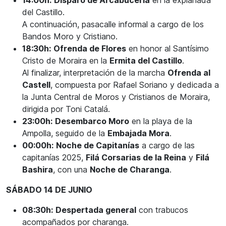
14:00h:
Disparo de Arcabucería
en la explanada
del Castillo.
A continuación, pasacalle informal a cargo de los
Bandos Moro y Cristiano.
18:30h:
Ofrenda de Flores
en honor al Santísimo
Cristo de Moraira en la
Ermita del Castillo
.
Al finalizar, interpretación de la marcha
Ofrenda al
Castell
, compuesta por Rafael Soriano y dedicada a
la Junta Central de Moros y Cristianos de Moraira,
dirigida por Toni Catalá.
23:00h:
Desembarco Moro
en la playa de la
Ampolla, seguido de la
Embajada Mora
.
00:00h:
Noche de Capitanías
a cargo de las
capitanías 2025,
Filá Corsarias de la Reina
y
Filá
Bashira
, con una
Noche de Charanga
.
SÁBADO 14 DE JUNIO
08:30h:
Despertada general
con trabucos
acompañados por charanga.