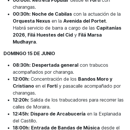
00:00h:
Retreta Popular
desde el
Fortí
con
charangas.
00:30h:
Noche de Cabilas
con la actuación de la
Orquesta Nexus
en la
Avenida del Portet
.
Habrá servicio de barra a cargo de las
Capitanías
2026
,
Filá Huestes del Cid
y
Filá Marsa
Mudhayra
.
DOMINGO 15 DE JUNIO
08:30h:
Despertada general
con trabucos
acompañados por charanga.
12:00h:
Concentración de los
Bandos Moro y
Cristiano
en el
Fortí
y pasacalle acompañado por
charangas.
12:20h:
Salida de los trabucadores para recorrer las
calles de Moraira.
12:45h:
Disparo de Arcabucería
en la Explanada
del Castillo.
18:00h:
Entrada de Bandas de Música
desde el