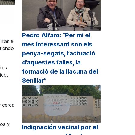
Pedro Alfaro: “Per mi el
litar a
més interessant són els
atiendo
penya-segats, l’actuació
d’aquestes falles, la
res
formació de la llacuna del
ico,
Senillar”
r cerca
cos y
Indignación vecinal por el