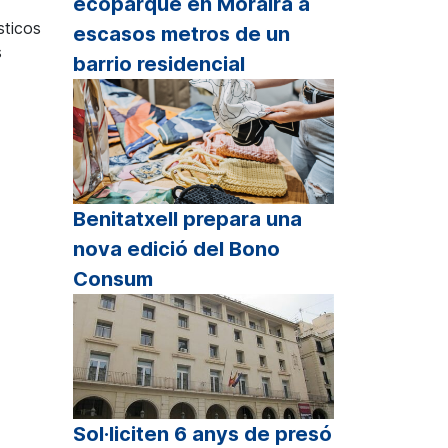
ecoparque en Moraira a
sticos
escasos metros de un
s
barrio residencial
Benitatxell prepara una
nova edició del Bono
Consum
Sol·liciten 6 anys de presó