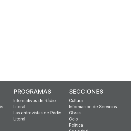
PROGRAMAS
SECCIONES
Informativos de Ràdio
Cultura
ás
Litoral
Información de Servicios
Las entrevistas de Ràdio
Obras
Litoral
Ocio
Política