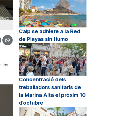
Calp se adhiere a la Red
de Playas sin Humo
o
s los
a
Concentració dels
treballadors sanitaris de
la Marina Alta el pròxim 10
d’octubre