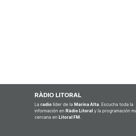
RÀDIO LITORAL
La
radio
líder de la
Marina Alta
. Escucha toda la
información en
Ràdio Litoral
y la programación m
cercana en
Litoral FM
.