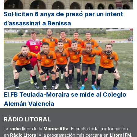
Sol·liciten 6 anys de presó per un intent
d’assassinat a Benissa
El FB Teulada-Moraira se mide al Colegio
Alemán Valencia
RÀDIO LITORAL
La
radio
líder de la
Marina Alta
. Escucha toda la información
en
Ràdio Litoral
y la programación más cercana en
Litoral FM
.