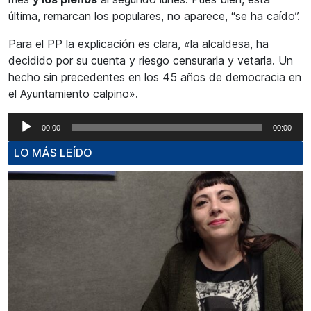
última, remarcan los populares, no aparece, “se ha caído”.
Para el PP la explicación es clara, «la alcaldesa, ha
decidido por su cuenta y riesgo censurarla y vetarla. Un
hecho sin precedentes en los 45 años de democracia en
el Ayuntamiento calpino».
Reproductor
00:00
00:00
de
LO MÁS LEÍDO
audio