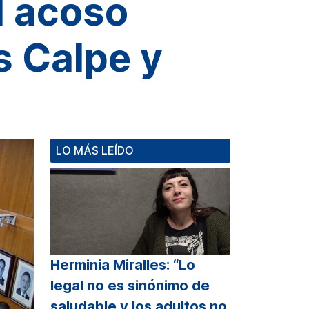
l acoso
s Calpe y
LO MÁS LEÍDO
Herminia Miralles: “Lo
legal no es sinónimo de
saludable y los adultos no