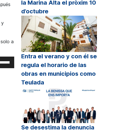
la Marina Alta el pròxim 10
spués
d’octubre
 y
 solo a
Entra el verano y con él se
iliza
regula el horario de las
s
obras en municipios como
clas
Teulada
echa
riba/abajo
ra
mentar
sminuir
Se desestima la denuncia