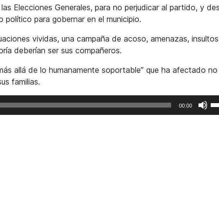
las Elecciones Generales, para no perjudicar al partido, y de
o político para gobernar en el municipio.
tuaciones vividas, una campaña de acoso, amenazas, insultos
oría deberían ser sus compañeros.
más allá de lo humanamente soportable” que ha afectado no
us familias.
Ut
00:00
la
te
de
fl
ar
pa
au
o
di
el