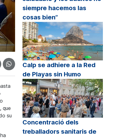
siempre hacemos las
cosas bien”
Calp se adhiere a la Red
de Playas sin Humo
hasta
o
do
, que
odo su
Concentració dels
treballadors sanitaris de
 ha