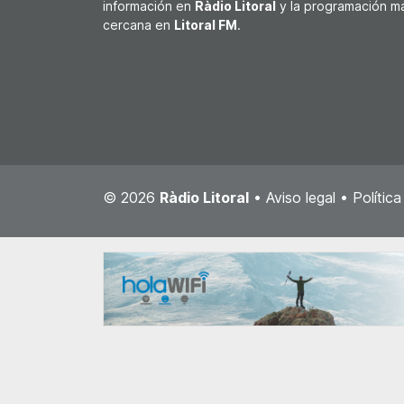
información en
Ràdio Litoral
y la programación m
cercana en
Litoral FM
.
© 2026
Ràdio Litoral
•
Aviso legal
•
Polític