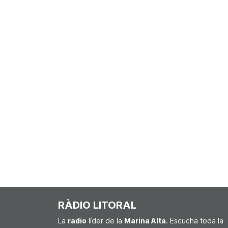
RÀDIO LITORAL
La
radio
líder de la
Marina Alta
. Escucha toda la