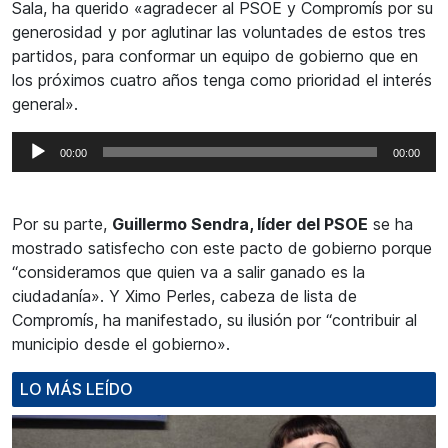
Sala, ha querido «agradecer al PSOE y Compromís por su
audio
generosidad y por aglutinar las voluntades de estos tres
partidos, para conformar un equipo de gobierno que en
los próximos cuatro años tenga como prioridad el interés
general».
Reproductor
00:00
00:00
de
audio
Por su parte,
Guillermo Sendra, líder del PSOE
se ha
mostrado satisfecho con este pacto de gobierno porque
“consideramos que quien va a salir ganado es la
ciudadanía». Y Ximo Perles, cabeza de lista de
Compromís, ha manifestado, su ilusión por “contribuir al
municipio desde el gobierno».
LO MÁS LEÍDO