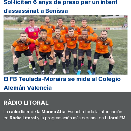
Sol·liciten 6 anys de presó per un intent
d’assassinat a Benissa
El FB Teulada-Moraira se mide al Colegio
Alemán Valencia
RÀDIO LITORAL
La
radio
líder de la
Marina Alta
. Escucha toda la información
en
Ràdio Litoral
y la programación más cercana en
Litoral FM
.