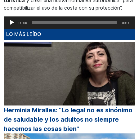
turística
y crear una nueva normativa autonómica “para
compatibilizar el uso de la costa con su protección”.
Reproductor
00:00
00:00
de
LO MÁS LEÍDO
audio
Herminia Miralles: “Lo legal no es sinónimo
de saludable y los adultos no siempre
hacemos las cosas bien”