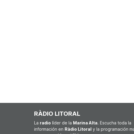
RÀDIO LITORAL
La
radio
líder de la
Marina Alta
. Escucha toda la
información en
Ràdio Litoral
y la programación m