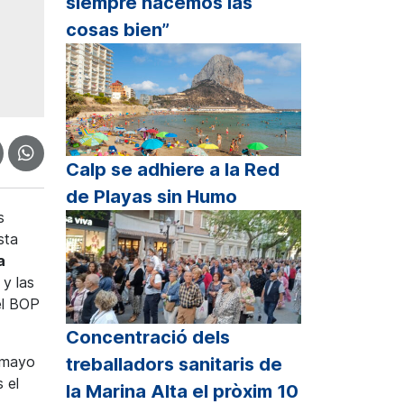
siempre hacemos las
cosas bien”
Calp se adhiere a la Red
de Playas sin Humo
s
sta
a
y las
el BOP
Concentració dels
e mayo
treballadors sanitaris de
 el
la Marina Alta el pròxim 10