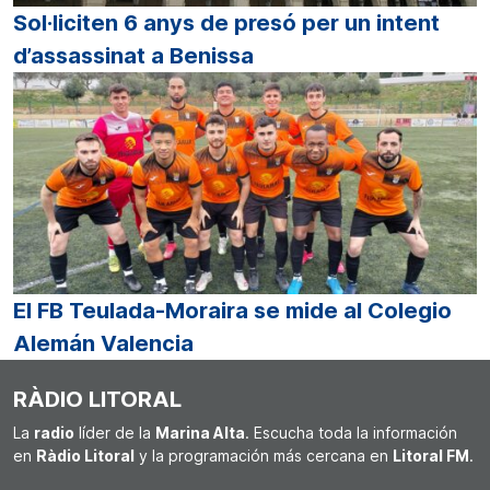
Sol·liciten 6 anys de presó per un intent
d’assassinat a Benissa
El FB Teulada-Moraira se mide al Colegio
Alemán Valencia
RÀDIO LITORAL
La
radio
líder de la
Marina Alta
. Escucha toda la información
en
Ràdio Litoral
y la programación más cercana en
Litoral FM
.